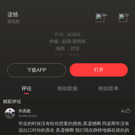
遗憾
999+
227
梁指纹
作词 : 梁指纹
作曲 : 赵琛/梁指纹
编曲 ：赵琛
后期 ：梁指纹
我如果爱你
打开
下载APP
总会时常忘记
不在与你的旧时光里
花开有花期
评论
相似歌曲
相似歌单
当蜜蜂摘走了蜜
落满地的果实 单调了四季
精彩评论
雪纷飞的消息
许高歌
48
被装进抽屉里
2020年2月26日
用白色字迹断开天气
毕业的时候没有给你想要的拥抱 真遗憾啊 同桌两年没有
蝉尽了呼吸
说出口对你的喜欢 真遗憾啊 我们现在静静地躺在彼此的