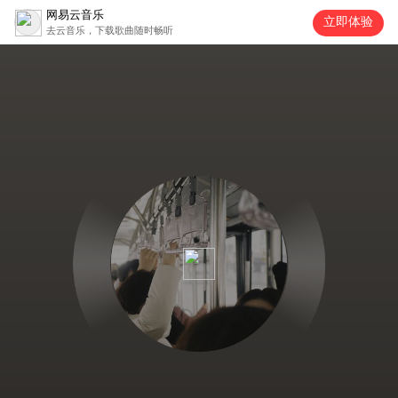
网易云音乐
立即体验
去云音乐，下载歌曲随时畅听