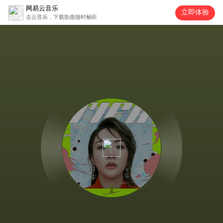
网易云音乐
立即体验
去云音乐，下载歌曲随时畅听