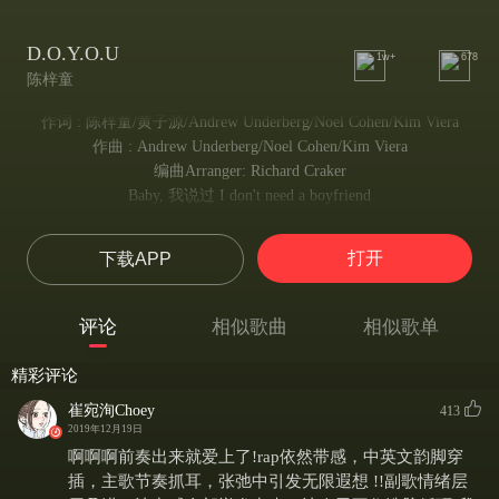
D.O.Y.O.U
1w+
678
陈梓童
作词 : 陈梓童/黄子源/Andrew Underberg/Noel Cohen/Kim Viera
作曲 : Andrew Underberg/Noel Cohen/Kim Viera
编曲Arranger: Richard Craker
Baby, 我说过 I don't need a boyfriend
亲爱的 我说过 我不需要男朋友
但你的眼神让我沦陷
打开
下载APP
这感觉有点危险
You got me
你将我俘获
评论
相似歌曲
相似歌单
打破我的禁忌
掉进你的陷阱
精彩评论
不想让你 靠得太近
崔宛洵Choey
脑袋缺氧 不太清醒
413
2019年12月19日
消除我的戒心
啊啊啊前奏出来就爱上了!rap依然带感，中英文韵脚穿
听从你的指令
插，主歌节奏抓耳，张弛中引发无限遐想 !!副歌情绪层
Sorry I can't, do as you wish