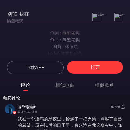
别怕 我在
100w+
1w+
隔壁老樊
作词 : 隔壁老樊
作曲 : 隔壁老樊
编曲 : 林逸航
你小心翼翼抬起头
看着黑暗 透进一束温暖的光
打开
下载APP
别怕那是我来到你身旁
别坐角落 让我看看你模样
别怕 总有一个人给你爱
评论
相似歌曲
相似歌单
总有一个人给你关怀
别怕总有一个人让你依赖
精彩评论
总有一个人可以带你走出阴霾
隔壁老樊c
82568
别怕 总有一个人给你爱
2019年12月18日
别怕 总有一个人给你关怀
我在一个通病的黑夜里，拾起了一把火柴，点燃了自己
别怕 总有一个人可以让你依赖
的希望，愿在以后的日子里，有水溶在我这身火中，降