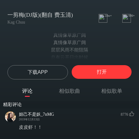
一剪梅(DJ版)(翻自 费玉清)
10w+
999+
Kag Chuu
真情像草原广阔
真情像草原广阔
层层风雨不能阻隔
总有云开日出时候
万丈阳光照耀你我
打开
下载APP
真情像梅花开过
冷冷冰雪不能掩没
就在啸啸
评论
相似歌曲
相似歌单
天地一片苍茫
一剪寒梅
精彩评论
傲立雪中
妲己不是妖_7nMG
8776
只为伊人飘香
2019年12月13日
爱我所爱无怨无悔
皮皮虾！！
此情