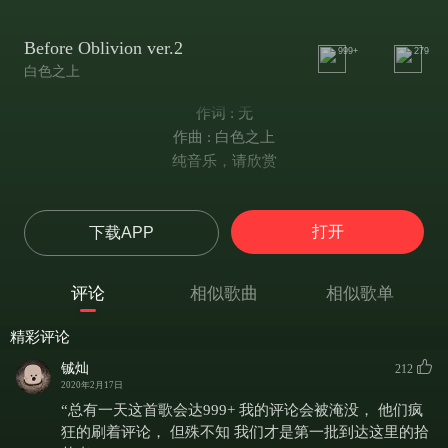
Before Oblivion ver.2
999+
279
白色之上
作词 : 无
作曲 : 白色之上
纯音乐，请欣赏
打开
下载APP
评论
相似歌曲
相似歌单
精彩评论
铖灿
212
2020年2月17日
“总有一天这首歌会达999+ 我的评论会被淹没， 他们疯
狂的刷着评论， 但殊不知 我们才是第一批到达这里的拾