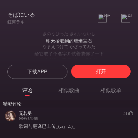
そばにいる
999+
124
虹河ラキ
きのうひった きれいないし
昨天拾取到的璀璨宝石
なまえつけて かざってみた
给它取了个名字并试着装饰了一下
ともだちって こういうのかな
可能这就称之为朋友吧
打开
下载APP
うれしくなって わらってみた
在开心的时候 能莞尔一笑
どてにいくときも いっしょだよ
评论
相似歌曲
相似歌单
无论在多么困难的时候 我都在你身边
いっも いっまでも そばにいる
精彩评论
我一直都陪伴在你的身边
きょうも あしたも
无若受
51
一直不变
2020年8月10日
いっまでも そばにいて
歌词与翻译已上传_(:з」∠)_
你也要一直留在我的身边
あさがきて よるがくる