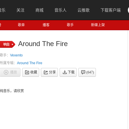
音乐
关注
商城
音乐人
云推歌
下载客户端
榜
歌单
播客
歌手
新碟上架