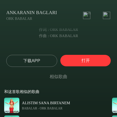
ANKARANIN BAGLARI
21
ORK BABALAR
作词 : ORK BABALAR
作曲 : ORK BABALAR
打开
下载APP
相似歌曲
和这首歌相似的歌曲
ALISTIM SANA BIRTANEM
BABALAR
-
ORK BABALAR