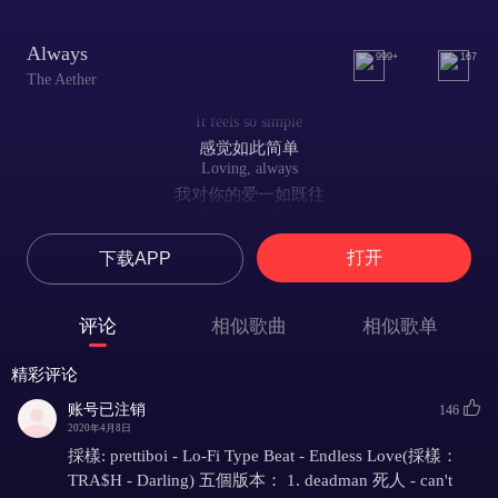
Always
999+
167
The Aether
It feels so simple
感觉如此简单
Loving, always
我对你的爱一如既往
It feels just right
有你在的每一天都过的如此充实
打开
下载APP
I can't explain it
对你的爱根本不必过多解释
评论
相似歌曲
相似歌单
精彩评论
账号已注销
146
2020年4月8日
採樣: prettiboi - Lo-Fi Type Beat - Endless Love(採樣：
TRA$H - Darling) 五個版本： 1. deadman 死人 - can't