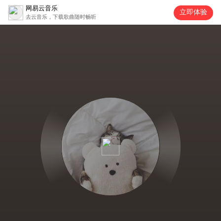
网易云音乐
立即体验
去云音乐，下载歌曲随时畅听