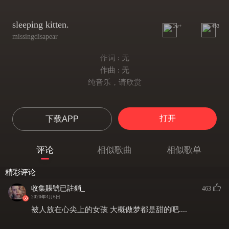
sleeping kitten.
1w+
453
missingdisapear
作词 : 无
作曲 : 无
纯音乐，请欣赏
打开
下载APP
评论
相似歌曲
相似歌单
精彩评论
收集賬號已註銷_
463
2020年4月6日
被人放在心尖上的女孩 大概做梦都是甜的吧....