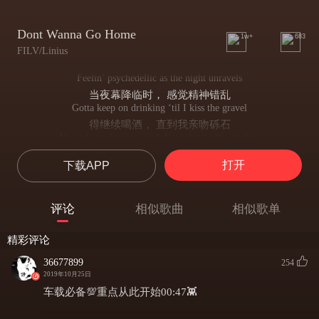
Dont Wanna Go Home
1w+
683
FILV/Linius
Feelin’ psychedellic as the night unravels
‎当夜幕降临时， 感觉精神错乱‎
Gotta keep on drinking ‘til I kiss the gravel
‎得继续喝酒， 直到我亲吻砾石‎
Never bout the past, yeah I put that in the shadow
‎永远不要过去， 是的， 我把它放在阴影里‎
打开
下载APP
Time to own the night, like my name is Jimmy Fallon
‎是时候拥有这个夜晚了， 就像我的名字是吉米 · 法伦‎
We keep on going ‘til the sunrise, so drunk I don’t even see the club lights
评论
相似歌曲
相似歌单
‎我们一直一直坚持到日出， 喝醉了， 我甚至看不到俱乐部的灯光‎
Prime time - I might end up on television
精彩评论
‎黄金时间 - 我可能会在电视上结束‎
New Year’s everyday, what the **** I’m thinking?
36677899
254
‎每天新年，我在想什么？‎
2019年10月25日
What else can you expect from these humble beginnings?
车载必备💯重点从此开始00:47👾
‎你还能从这些卑微的开始中期待什么？‎
Forget what momma said, degrade these b*****s