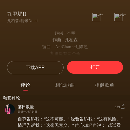
九里堤II
1w+
999+
孔柏森/糯米Nomi
作词 : 木辛
作曲 : 孔柏森
编曲：AntChannel_陈超
九里堤有两个斋
眷诚斋 扬华斋
打开
下载APP
她的三角阳台
我的黄金年代
看风景从对面袭来
评论
相似歌曲
相似歌单
等故事从梦中醒来
一遍一遍 研究你的裙摆
精彩评论
我们在那些年 匆匆 不该
落日浪漫
639
因一点不理解 不相爱
2019年10月24日
我们在那些年 迟迟 不该
自尊告诉我：“这不可能。” 经验告诉我：“这有风险。”
因一种不可能 不更改
情理告诉我：“这毫无意义。” 内心却轻声说：“试试看