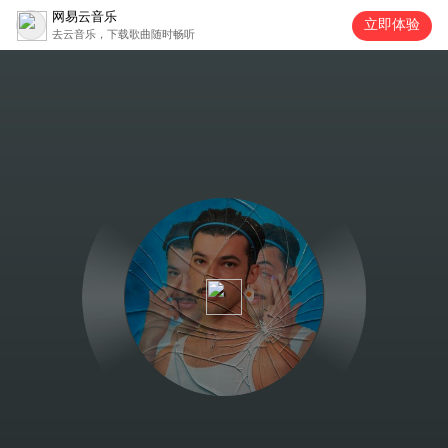
网易云音乐
立即体验
去云音乐，下载歌曲随时畅听