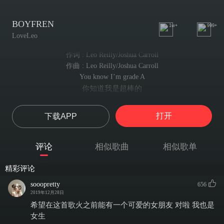
BOYFREN
1w+
999+
LoveLeo
作词 : Leo Reilly/Joshua Carroll
作曲 : Leo Reilly/Joshua Carroll
You know I’m grade A
你知道我是超棒的
Ya boyfriend wanna B me
你男友的心驰神往
打开
下载APP
You go outta your way
你竭尽全力
To make sure you don’t C me
评论
相似歌曲
相似歌单
躲避你我的眼神交流
You should break up with your boyfriend
精彩评论
你应该和你的男友分手
You should break up with your boyfriend
sooopretty
656
你应该和你的男友分手
2019年12月28日
You should break up with your boyfriend
希望在这首歌火之前能有一个可爱的女朋友 对啦 我也是
你应该和你的男友分手
女生
And get with me