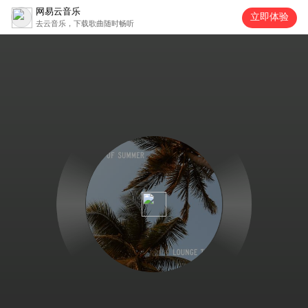
网易云音乐
立即体验
去云音乐，下载歌曲随时畅听