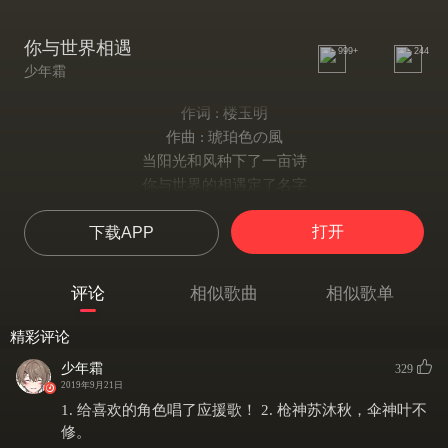
你与世界相遇
999+
244
少年霜
作词 : 楼玉明
作曲 : 琥珀色の風
当阳光和风种下了一亩诗
你与世界的相遇定了名字
万象形声皆躁动摹写少年的意志
打开
下载APP
季节着色时 你锐如箭矢
节奏奔涌依偎你精巧双指
枪声喧哗而静谧像在宣誓
评论
相似歌曲
相似歌单
像流泻的海狂乱的涛浪正致词
风云暂歇之处 是你笔与纸
精彩评论
土下潜生草木的灵动
少年霜
329
腾跃去云端再抽枝
2019年9月21日
初秋林木惊醒 春夏悄然消逝
1. 给喜欢的角色唱了应援歌！ 2. 枪神苏沐秋，伞神叶不
微小的奇迹正开始
修。