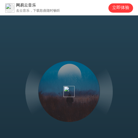
网易云音乐
立即体验
去云音乐，下载歌曲随时畅听