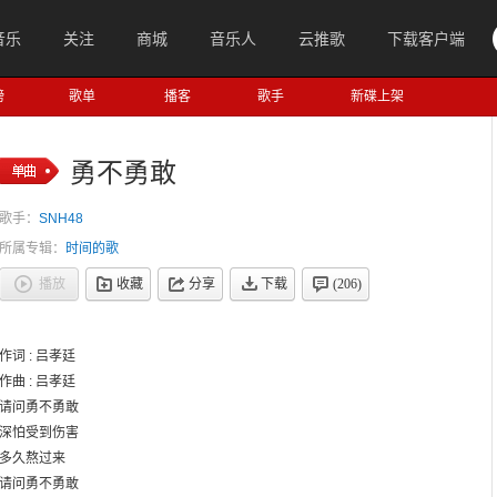
音乐
关注
商城
音乐人
云推歌
下载客户端
榜
歌单
播客
歌手
新碟上架