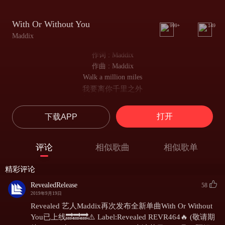
With Or Without You
999+
149
Maddix
作词 : Maddix
作曲 : Maddix
Walk a million miles
我要离你千里之外
With or without you
有你没你都无所谓
打开
下载APP
With or without you
有你没你都无所谓
Gonna tear this city down
评论
相似歌曲
相似歌单
我要摧毁这座城市
With or without you
精彩评论
有你没你都无所谓
With or without you
RevealedRelease
58
有你没你都无所谓
2019年9月19日
I am just having fun with the rules as I go
Revealed 艺人Maddix再次发布全新单曲With Or Without
我只是在遵循自己的原则享受乐趣
You已上线🔜🔜🔜⚠️ Label:Revealed REVR464🔥 (敬请期
Feels so right it must be wrong