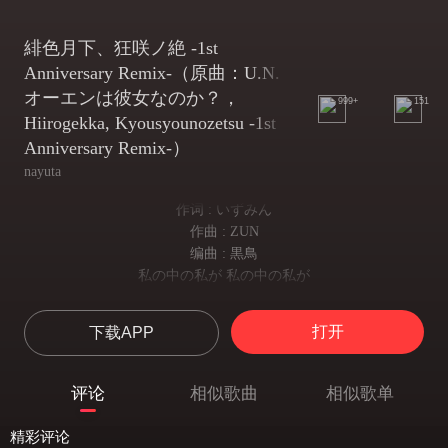
緋色月下、狂咲ノ絶 -1st
Anniversary Remix-（原曲：U.N.
オーエンは彼女なのか？，
999+
151
Hiirogekka, Kyousyounozetsu -1st
Anniversary Remix-）
nayuta
作词 : いずみん
作曲 : ZUN
编曲 : 黒鳥
私の中の私が 私の中の私が
我心中的我
ひとつの単语を
打开
下载APP
无数次地
何度も何度も何度も
重复着一个单词
评论
相似歌曲
相似歌单
无尽蔵に
【无处可藏】
精彩评论
缲り返し 缲り返し 缲り返し 缲り返し