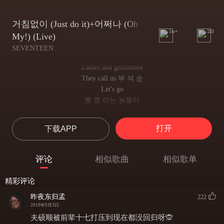
거침없이 (Just do it)+어쩌나 (Oh
1w+
110
My!) (Live)
SEVENTEEN
Ladies and gentlemen
They call us 부 석 순
Let's go
뭘 좀 아는 놈들이
뭘 좀 알려주려 해
이게 뭔가 싶을 걸
打开
下载APP
Ueueo
근심걱정 가득 찬
세상살이 걷어차
评论
相似歌曲
相似歌单
걷어차 걷어차 차 차 차
내 스타일로
精彩评论
날 follow
昨夜东归孟
222
거기 두 줄로 갈러
2019年9月3日
너희 마음 다 알아
夫硕顺被前辈十七打压到现在都没回归呀🙊
손을 뻗어서 hello