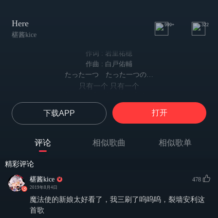
Here
999+
322
椹酱kice
作词 : 岩里祐穂
作曲 : 白戸佑輔
たった一つ たった一つの…
只有一个 只有一个
たった一人 たった一人の…
只有一人 只有一人
打开
下载APP
私は此処
这里只有我一人
瓦礫の胸 息もできない
评论
相似歌曲
相似歌单
碎如瓦砾的胸口 已然无法呼吸
降りだす雨 眠るように暗い
精彩评论
渐渐下起的雨 好似在阴暗中无声哭泣
この世界を生き抜くのならば
椹酱kice
478
若最终能存活于此世
2019年8月4日
どんな花を飾ればいいの？
魔法使的新娘太好看了，我三刷了呜呜呜，裂墙安利这
该选什么花儿来装饰在头上呢？
首歌
信じたいくせに 信じられずに