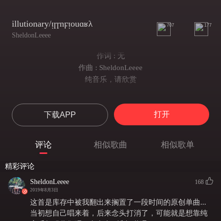
illutionary/ᴉɼɼnϝᴉouɑʁλ
707
177
SheldonLeeee
作词 : 无
作曲 : SheldonLeeee
纯音乐，请欣赏
打开
下载APP
评论
相似歌曲
相似歌单
精彩评论
SheldonLeeee
168
2019年8月3日
这首是库存中被我翻出来搁置了一段时间的原创单曲...
当初想自己唱来着，后来念头打消了，可能就是想靠纯