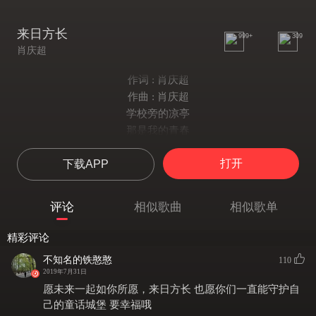
来日方长
999+
309
肖庆超
作词 : 肖庆超
作曲 : 肖庆超
学校旁的凉亭
那是我的青春
风筝划过天空
打开
下载APP
画出一道彩虹
你的温柔
像一阵龙卷风
评论
相似歌曲
相似歌单
吹乱了我的思绪
被我 得到
精彩评论
我想邀你进入到我的城堡
不知名的铁憨憨
110
那里的星空特别明亮
2019年7月31日
我想和你一起走进那个殿堂
愿未来一起如你所愿，来日方长 也愿你们一直能守护自
我手捧鲜花
己的童话城堡 要幸福哦