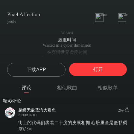
Pixel Affection
999+
286
yeule
Wasted
虚度时间
Wasted in a cyber dimension
在赛博世界虚度时间
Pour my heart into simulation
全心倾注于模拟世界
打开
下载APP
Digital in reciprocation
数码在往复运动
I'm staring at the screen that you live in
评论
相似歌曲
相似歌单
凝睇着你所居住的屏幕
I'm trying to remember your name then
精彩评论
我正在竭力忆起你的姓名
The memory before I awaken
超级无敌蒸汽大鲨鱼
269
重回现实前的一切记忆
2021年1月24日
Is coded to a million fragments
街上的代码们裹着二十度的皮囊相拥 心脏里全是低黏稠
被编码成百万个琐细碎片
度机油
But all I had was pixel affection