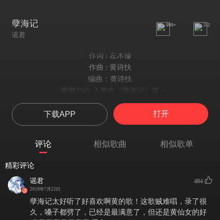
孽海记
999+
311
谣君
作词 : 左木修
作曲 : 黄诗扶
编曲：黄诗扶
— 卿卿与你·入梦也《孽海记》篇 —
“观其复”系列曲目
打开
下载APP
-
小尼姑她走上独木桥
回头一看才到半山腰
评论
相似歌曲
相似歌单
循山门 错过荒村古道
看见座和尚庙
精彩评论
-
谣君
484
谁不是 来人间头一遭
2019年7月22日
管不了太多的地厚天高
孽海记太好听了好喜欢啊黄的歌！这歌贼难唱，录了很
胆敢对佛陀撒个娇
久，嗓子都劈了，已经是最满意了，但还是黄仙女的好