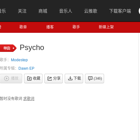
音乐
关注
商城
音乐人
云推歌
下载客户端
榜
歌单
播客
歌手
新碟上架