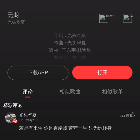
无期
100w+
1w+
光头华夏
作词 : 光头华夏
作曲 : 光头华夏
编曲 : 王东宇/林逸航
制作人 : 段小林
混音：李石
打开
下载APP
封面：程广艳
录音：张明懂
录音棚：好听音乐录音棚
评论
相似歌曲
相似歌单
出品：北京泊柏宇希文化有限公司
夜半风雨声
精彩评论
惊醒梦中人
光头华夏
32218
谁在立秋之后
2019年6月25日
时常来叩门
若是有来生 你是否虔诚 苦守一生 只为她转身
若终其一生