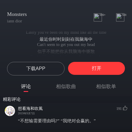
Monsters
999+
508
iann dior
Lately you've been on my mind like all the time
最近你时时刻刻在我脑海中
Can't seem to get you out my head
似乎不能把你从我脑海中驱散
Said it like a hundred times, I'm sad inside
这话都说了几百遍了，我很伤心
打开
下载APP
Feeling like there's nothing left
感觉像一无所有
Why you gotta waste my time, I wanna shine
评论
相似歌曲
相似歌单
为什么你总是浪费我的时间，我本想变得闪耀
Put me in the shadows instead
精彩评论
但你却把我放入了一片阴影
I hate it, why you gotta lie, stay by my side
想看海和吹風
191
我恨它，为什么你要说谎，留在我身边
2019年9月7日
To get away from all this mess
“不想输需要理由吗?” “我绝对会赢的。”
从这一团混乱中脱身
I've been running from the monsters in my head