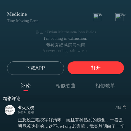
Medicine
1w+
999+
Tiny Moving Parts
作曲 : Dylan Mattheisen/John Fields
I'm bathing in exhaustion.
我被衰竭感层层包围
A never ending train wreck.
这痛苦永远不会结束
I swear my legs, they function,
打开
下载APP
我发誓，我会好好地站起来
But I'm assembled to crawl.
而事实上，我生来就只能匍匐前行
评论
相似歌曲
相似歌单
I'm heading east of Benson to glorify a casket.
我正在前往Benson东边的路上（Benson属Minnesota，是TMP的故乡
精彩评论
Whether it's Swift Falls or St.Paul.
嗷）
不管在Swift Falls还是St.Paul长眠，都很幸福吧（Swift Falls Park在
业火反覆
854
I can't spend another weekend at a funeral.
Benson，是个适合露营的好地方）
2023年1月9日
可是...下个周末我不想在葬礼中度过
正想说主唱咬字好清晰，而且有种熟悉的感觉，一看是
I will try again.
明尼苏达州的…这不owl city老家嘛，我突然明白了一切