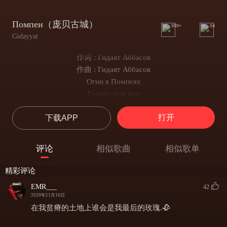
Помпеи（庞贝古城）
999+
64
Gidayyat
作词 : Гидаят Аббасов
作曲 : Гидаят Аббасов
Огни в Помпеях
Горяча моя фея
Потушить твое пламя любви
打开
下载APP
Я не посмею
Огни в Помпеях
Горяча моя фея
评论
相似歌曲
相似歌单
Потушить твое пламя любви
Я не посмею
精彩评论
Огни в Помпеях
EMR___
42
Горяча моя фея
2020年11月16日
Потушить твое пламя любви
在我贫瘠的土地上谁会是我最后的玫瑰.🥀
Я не посмею