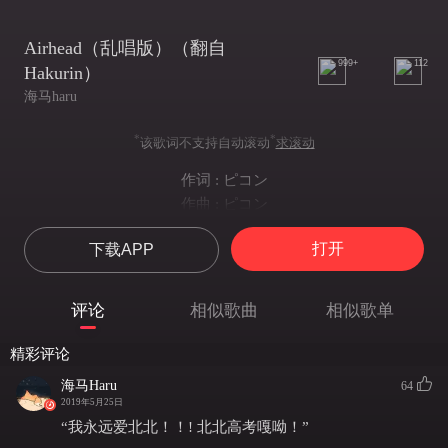
Airhead（乱唱版）（翻自
999+
112
Hakurin）
海马haru
*
*
该歌词不支持自动滚动
求滚动
作词 : ピコン
作曲 : ピコン
All my love Say it don't
打开
下载APP
PAPPARARARURU
阿呆を見るランデブー ボビデバビデンベッデボン
凝视着愚者的情书bobide babiden bbedebon
评论
相似歌曲
相似歌单
だから今はそれとなくなあなあ散々淡々と暮らしていて
所以如今 我不留痕迹地浑浑噩噩散散淡淡地活着
精彩评论
乾涸びた脳みそふざけた街の中でそう
海马Haru
64
干涸的脑浆 仿佛身置戏谑的街
2019年5月25日
解らなくて今フラフラの脳みそ駄目になってそっと舍てる
“我永远爱北北！！! 北北高考嘎呦！”
如今无法理解潺潺涌流的脑浆渐渐毫无价值 只得默默丢弃