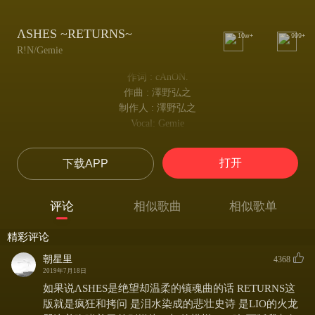
ΛSHES ~RETURNS~
10w+
999+
R!N/Gemie
作词 : cAnON.
作曲 : 澤野弘之
制作人 : 澤野弘之
Vocal: Gemie
I could hear the signs calling out from the bottom of the fire
我听到从炎火中传来的信号
打开
下载APP
I am like a torch flickering in the wind as the saying goes
此时此刻，我犹如风中摇曳的火把
Lost all my precious
评论
相似歌曲
相似歌单
失去了所有珍爱之物
Rage ate me up
精彩评论
愤怒吞噬了自我
Endless forlornness has made me numb
朝星里
4368
2019年7月18日
在无尽的孤独中徘徊
I'd rather rise from here
如果说ΛSHES是绝望却温柔的镇魂曲的话 RETURNS这
我该就此起身
版就是疯狂和拷问 是泪水染成的悲壮史诗 是LIO的火龙