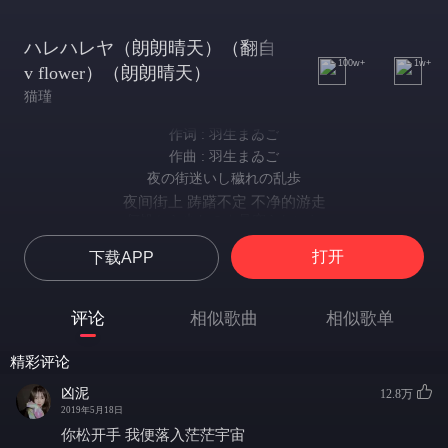
ハレハレヤ（朗朗晴天）（翻自
100w+
1w+
v flower）（朗朗晴天）
猫瑾
作词 : 羽生まゐご
作曲 : 羽生まゐご
夜の街迷いし穢れの乱歩
夜间街上 踌躇不定 不净的游走
何処から来たのよ見窄らしいね
你从哪里来 为何衣衫褴褛
打开
下载APP
ねぇうちにおいで 温めてあげるよ
要不 去我家吧 我家暖和
今までよく頑張ったよね
评论
相似歌曲
相似歌单
坚持到现在真不容易
ここらで休んでみませんか
精彩评论
就在这里稍事休息吧
ゆっくり話をしませんか
凶泥
12.8万
不慌不忙地聊几句吧
2019年5月18日
とりあえず今夜は安心さ
你松开手 我便落入茫茫宇宙