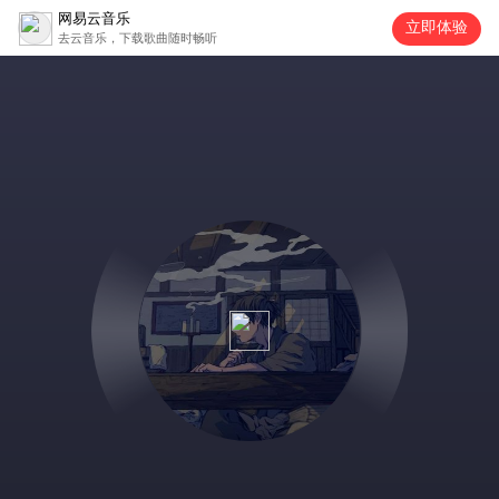
网易云音乐
立即体验
去云音乐，下载歌曲随时畅听