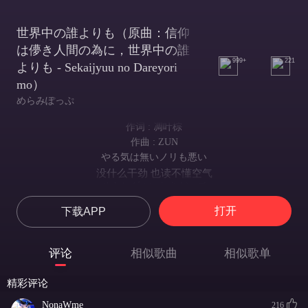
世界中の誰よりも（原曲：信仰
は儚き人間の為に，世界中の誰
999+
221
よりも - Sekaijyuu no Dareyori
mo）
めらみぽっぷ
作词 : 凋叶棕
作曲 : ZUN
やる気は無いノリも悪い
没什么干劲 也读不懂空气
そんなダルいときだって
这种慵懒的时间里
打开
下载APP
君の声聞きたくなるよ
就会尤其想 听到你的声音
どうだろう
评论
相似歌曲
相似歌单
怎么说呢
なんでもそのはじめは
精彩评论
任何事情的开端
ちいさな思い込みからかな
NonaWme
216