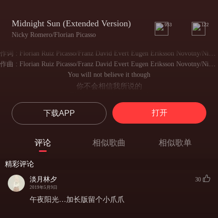
Midnight Sun (Extended Version)
953
122
Nicky Romero/Florian Picasso
作词 : Florian Ruiz Picasso/Franz David Evert Eugen Eriksson Novotny/Nick Rotteveel/Jorik Van de Pol/Timmo Anton Jan Hendriks
作曲 : Florian Ruiz Picasso/Franz David Evert Eugen Eriksson Novotny/Nick Rotteveel/Jorik Van de Pol/Timmo Anton Jan Hendriks
You will not believe it though
你不会相信我所说的
Think my mind is in control
我可以控制我所想
打开
下载APP
Let me show ya
就让我向你展示吧
The night has only just begun
评论
相似歌曲
相似歌单
今晚只是个新的开始
See you in the midnight sun
精彩评论
我们相约在午夜之阳
Let me hold ya
淡月林夕
30
就让我们期待吧
2019年5月9日
You will not believe it though
午夜阳光…加长版留个小爪爪
你不会相信我所说的
Think my mind is in control