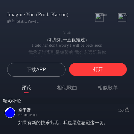
Imagine You (Prod. Karson)
999+
253
静的 Static/Powfu
Yeah
（我想我一直很难过）
I told her don't worry I will be back soon
我承诺过离别是短暂的 我会永远陪着你
All these distance got me felling sad too
可我们之间的距离成了我们无法逾越的鸿沟
打开
下载APP
I've been on a roll for like half a year
我们分开快半年了
And all that I want is her right here
评论
相似歌曲
相似歌单
日日夜夜想你 想象此刻你在我的身边
I told her don't worry I will be back soon
精彩评论
我承诺过离别是短暂的 我会永远陪着你
But she's sitting down crying in the bathroom
空于野
150
可是宝贝当你为此难过时 我的心也痛了起来
2019年5月11日
Yeah its hard but its something that I have to do
如果有新的快乐出现，我也愿意忘记这一切。 ​​​
我想抱抱你 但我知道这很难
When I feel alone I imagine you