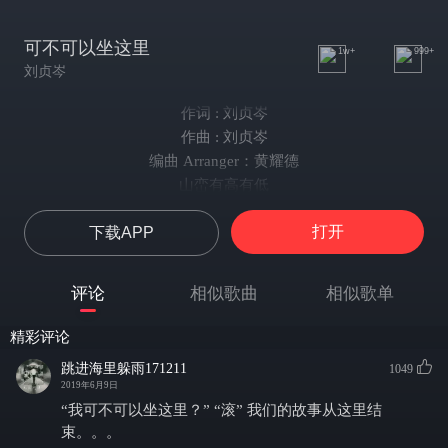
可不可以坐这里
1w+
999+
刘贞岑
作词 : 刘贞岑
作曲 : 刘贞岑
编曲 Arranger：黄耀德
山峦有高有低
飞鸟在天上 青蛙在陆地里
打开
下载APP
河流有湍有急
鱼儿在水里照样可以游来游去
火车开南方北方
评论
相似歌曲
相似歌单
车上的人都有不同的目的地
道路有千万条
精彩评论
我还是就在原地就遇上了你噢噢噢
跳进海里躲雨171211
1049
你穿着黑色外衣
2019年6月9日
身后的Guitar忽然照亮你了
“我可不可以坐这里？” “滚” 我们的故事从这里结
我转身望过去
束。。。