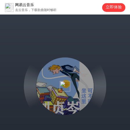
网易云音乐
立即体验
去云音乐，下载歌曲随时畅听