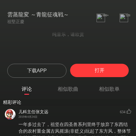
雲蒸龍変 ～青龍征魂戦～
999+
528
祖堅正慶
纯音乐，请欣赏
打开
下载APP
评论
相似歌曲
相似歌单
精彩评论
儿科主任张文远
634
2019年4月24日
一年多过去了，祖坚在四圣兽系列里终于放弃了东西结
合的农村重金属古风摇滚(非贬义)玩起了东方风，整体节