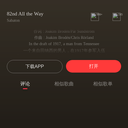
82nd All the Way
999+
245
Sabaton
作词 : Joakim Brodén/Pär Sundström
作曲 : Joakim Brodén/Chris Rörland
In the draft of 1917, a man from Tennessee
一个来自田纳西的男人，在1917年参军入伍
Overseas to the trenches he went, from the land of the free
离开故乡远渡重洋投身战场
打开
下载APP
Into war he brought two things along, a rifle and his faith
携带着步枪和一颗赤胆忠心参加战争
Joined the ranks as a private, assigned to 338th
评论
相似歌曲
相似歌单
以列兵身份加入军队，被分配到338步兵团
There on that day, Alvin York
在那天，艾文·约克
Entered the fray
进入战场
Saving the day
力挽狂澜
82nd all the way