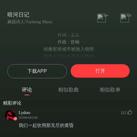
暗河日记
1w+
418
麻园诗人/Taisheng Music
作词 : 土土
作曲 : 曾楠
就像那座城市被抛入细雨
就像人们从来就不会微笑
就像你在转身时把我忘记
打开
下载APP
一场春的倒影
睡吧，睡吧
孤独的花
评论
相似歌曲
相似歌单
走吧，走吧
咫尺天涯
精彩评论
吹吧，吹吧
Lydon-
212
昨日的风
2019年4月22日
笑吧，笑吧
我们一起饮用那无尽的黄昏
走失的人啊