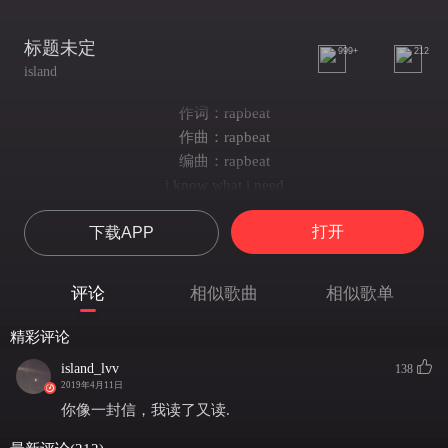
标题未定
999+
212
island
作词：rapbeat
作曲：rapbeat
编曲：rapbeat
i know what i need
i just need u
打开
下载APP
你像一封信
我读了又读
我猜你能看见
评论
相似歌曲
相似歌单
占据我的视线
全部都是你
精彩评论
全部都是你
island_lvv
138
oh baby 坐在海边
2019年4月11日
我看着你的侧脸
你像一封信，我读了又读.
月光静止了时间