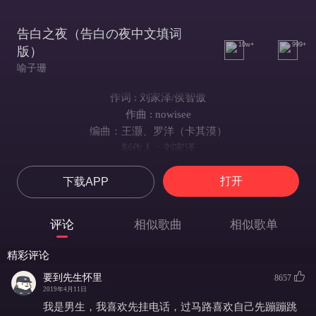
告白之夜（告白の夜中文填词
10w+
999+
版）
喻子珊
作词 : 刘家泽/侯智傲
作曲 : nowisee
编曲：王灏、罗洋（卡其漠）
制作人：刘家泽
二胡：二胡妹
打开
下载APP
吉他：刘鑫
混音：任天宇
统筹：冯昌榆
评论
相似歌曲
相似歌单
和声编写：王淑霖
和声：王淑霖、王灏
精彩评论
演唱：喻言家
要到先生怀里
8657
宣发总监：冯昌榆
2019年4月11日
制作公司：匠心音乐
我是男生，我喜欢先挂电话，过马路喜欢自己先蹦蹦跳