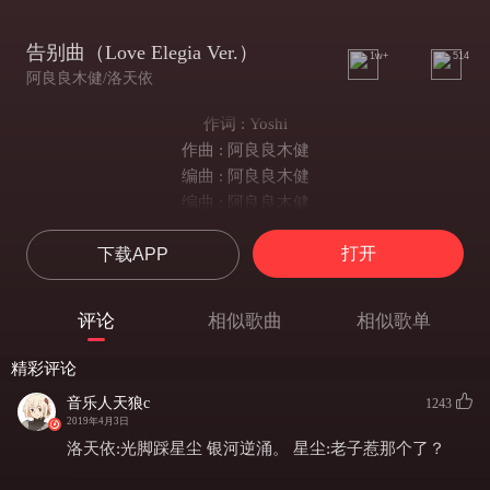
告别曲（Love Elegia Ver.）
1w+
514
阿良良木健/洛天依
作词 : Yoshi
作曲 : 阿良良木健
编曲 : 阿良良木健
编曲 : 阿良良木健
上一刻 夭折美梦
打开
下载APP
噩耗 盘旋在 我的眼瞳
坠往虚空 漂浮 水银中
宇宙像 恶语稚童
评论
相似歌曲
相似歌单
驱赶着我 逃出这牢笼
光脚踩星辰 银河逆涌
精彩评论
不可分辨 假貌或真容
音乐人天狼c
1243
沉溺幻觉 理性扑空
2019年4月3日
死亡本轻松 就像发疯
洛天依:光脚踩星尘 银河逆涌。 星尘:老子惹那个了？
告别千万张 面孔 却像是重逢