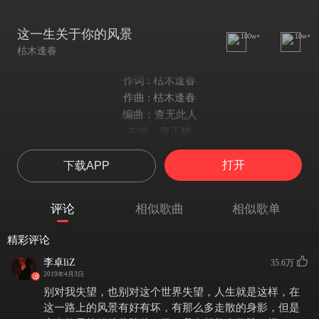
这一生关于你的风景
100w+
10w+
枯木逢春
作词 : 枯木逢春
作曲 : 枯木逢春
编曲：查无此人
吉他：唐正楠
录音： 1090 Studio 成都
打开
下载APP
混音：一刀流
监制：317
发行：叁七7SEVEN
评论
相似歌曲
相似歌单
远方灯火闪亮着光
你一人低头在路上
精彩评论
这城市越大越让人心慌
李卓liZ
35.6万
多向往
2019年4月3日
多漫长
别对我失望，也别对这个世界失望，人生就是这样，在
这一路经历太多伤
这一路上的风景有好有坏，有那么多走散的身影，但是