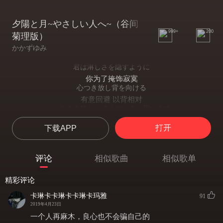
夕陽と月~やさしい人へ~（谷间
999+
200
菊理版）
かかずゆみ
君は淋しさを隐すように
你为了掩饰寂寞
心つき放し背を向ける
有意回避 以背相对
このまま静かに遠くにいると思います
我想就这样静静地远远的
打开
下载APP
见つめていたい
关注着你
どんな梦を见て眠るのか
评论
相似歌曲
相似歌单
会做什么样的梦入眠呢
せめて その梦を守りたい
精彩评论
至少我想要守住我的梦
坏れそうで触れることもできず いるよ
卡琳卡卡琳卡卡琳卡玛雅
91
它好像快要破碎却无法触碰
2019年4月23日
月が夜の街照らす
一个人再麻木，良心也不会骗自己的