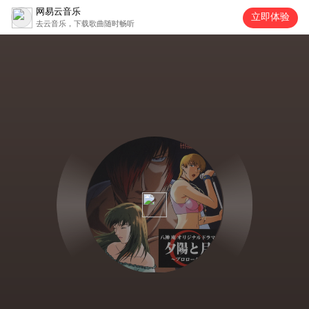
网易云音乐
立即体验
去云音乐，下载歌曲随时畅听