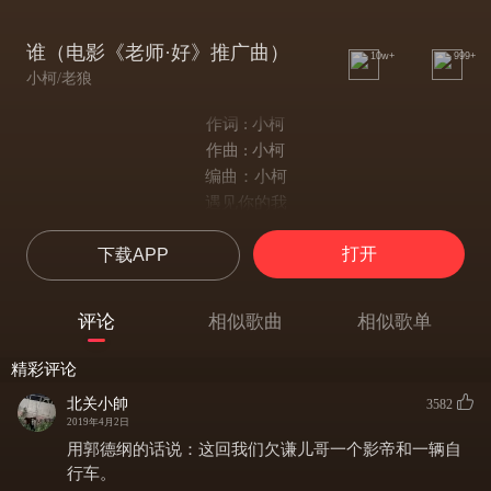
谁（电影《老师·好》推广曲）
10w+
999+
小柯/老狼
作词 : 小柯
作曲 : 小柯
编曲：小柯
遇见你的我
碰到我的你
打开
下载APP
在同样的深夜里
写了同样的日记
望着你的我
评论
相似歌曲
相似歌单
望着我的你
在同样的时光里
精彩评论
问着同样的问题
北关小帥
3582
谁在等你
2019年4月2日
你在等着谁
用郭德纲的话说：这回我们欠谦儿哥一个影帝和一辆自
谁在等我
行车。