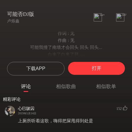
可能否DJ版
1w+
107
卢烁鑫
作词 : 无
作曲 : 无
可能我撞了南墙才会回头 回头 回头...
白来了白来了拜.....
可能我撞了南墙才会回头吧
打开
下载APP
可能我见了黄河才会死心吧
可能我偏要一条路走到黑吧
可能我还没遇见 那个他吧
评论
相似歌曲
相似歌单
我撞了南墙才会回头吧
可能我见了黄河才会死心吧
精彩评论
可能我偏要一条路走到黑吧
心巳陂囚
152
可能我还没遇见 那个他吧
2019年5月14日
春天的风 能否吹来夏天的雨
上厕所听着这歌，嗨得把屎甩得到处是
秋天的月 能否照亮冬天的雪