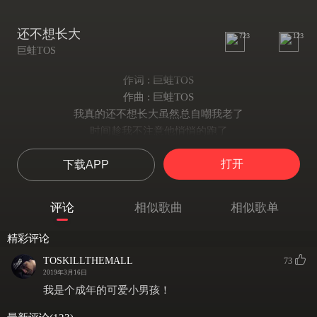
还不想长大
723
123
巨蛙TOS
作词 : 巨蛙TOS
作曲 : 巨蛙TOS
我真的还不想长大虽然总自嘲我老了
时间趁我不注意他悄悄的跑了
越来越多的事情不能够放肆做
打开
下载APP
说不定 还不能按照自己 想的方式活
变得局限的同时也多了几分自由
但我还是更想在那段时光里面滞留
评论
相似歌曲
相似歌单
人事物变化得慢又清晰可见
我只能选择跟他走不能够哽咽
精彩评论
我的未成年余额将要面临欠费
TOSKILLTHEMALL
73
如果能逃避我一定不想选择面对
2019年3月16日
我还不想去承受他们都有的压力
我是个成年的可爱小男孩！
但我将加入他们和他们没有差距