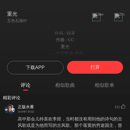
重光
999+
273
五色石南叶
作词 : 段常
作曲 : CC
重光
——文定乾坤·李煜
策划：霍承钧
打开
下载APP
监制：南岐
作曲：CC
编曲：sea云
评论
相似歌曲
相似歌单
作词：段常
演唱：五色石南叶
精彩评论
混音：绿栀Green
正版水番
111
念白：五色石南叶
2019年7月3日
曲绘：黑色的花吱
高中那会儿特喜欢李煜，当时都没有用到他的诗句的古
视频：卡门的门
风歌或是为他而写的古风歌。那个落寞的穷途国主，曾