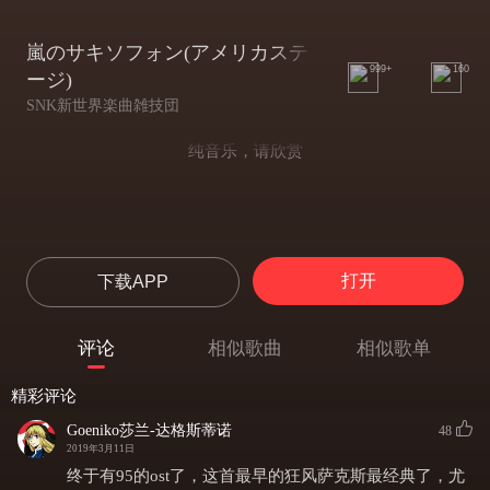
嵐のサキソフォン(アメリカステ
999+
160
ージ)
SNK新世界楽曲雑技団
纯音乐，请欣赏
打开
下载APP
评论
相似歌曲
相似歌单
精彩评论
Goeniko莎兰-达格斯蒂诺
48
2019年3月11日
终于有95的ost了，这首最早的狂风萨克斯最经典了，尤